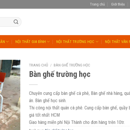
Trang chủ
Giới thiệu
 ĂN
NỘI THẤT GIA ĐÌNH
NỘI THẤT TRƯỜNG HỌC
NỘI THẤT VĂN
TRANG CHỦ
/
BÀN GHẾ TRƯỜNG HỌC
Bàn ghế trường học
Chuyên cung cấp bàn ghế cà phê, Bàn ghế nhà hàng, qu
án. Bàn ghế học sinh.
Thi công nội thất quán cà phê. Cung cấp bàn ghế, quầy 
giá tốt nhất HCM
Giao hàng miễn phí Nội Thành cho đơn hàng trên 10tr.