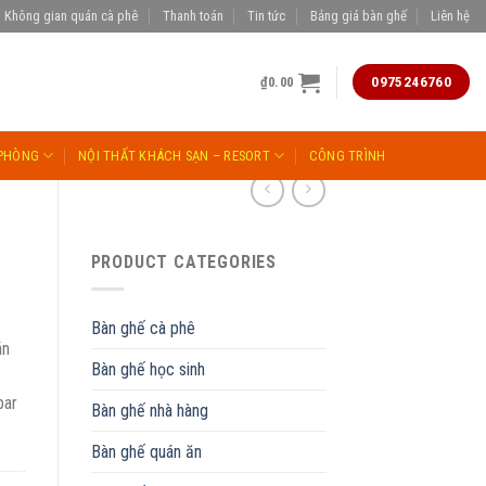
Không gian quán cà phê
Thanh toán
Tin tức
Bảng giá bàn ghế
Liên hệ
₫
0.00
0975246760
 PHÒNG
NỘI THẤT KHÁCH SẠN – RESORT
CÔNG TRÌNH
PRODUCT CATEGORIES
Bàn ghế cà phê
án
Bàn ghế học sinh
bar
Bàn ghế nhà hàng
Bàn ghế quán ăn