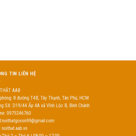
NG TIN LIÊN HỆ
 THẤT AAB
phòng: 8 đường T4B, Tây Thạnh, Tân Phú, HCM
g SX: D19/44 Ấp 4A xã Vĩnh Lộc B, Bình Chánh
ine: 0975246760
l:noithatgoson99@gmail.com
 noithat.aab.vn
:Thứ 2 – Thứ 6 | 08:00 – 17:00