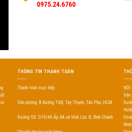
0975.24.6760
THÔNG TIN THANH TOÁN
THÔ
ng
Thanh toán trực tiếp
NỘI
hất
Văn 
 có
Văn phòng: 8 đường T4B, Tây Thạnh, Tân Phú, HCM
Xưởn
Hotl
Xưởng SX: D19/44 Ấp 4A xã Vĩnh Lộc B, Bình Chánh
Emai
Web:
Chuyển khoản ngân hàng
Open