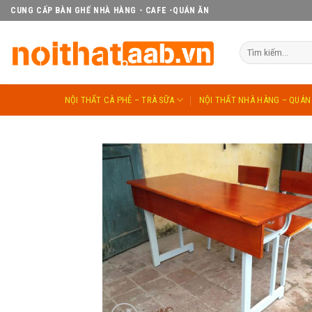
Skip
CUNG CẤP BÀN GHẾ NHÀ HÀNG - CAFE -QUÁN ĂN
to
content
Tìm
kiếm:
NỘI THẤT CÀ PHÊ – TRÀ SỮA
NỘI THẤT NHÀ HÀNG – QUÁN