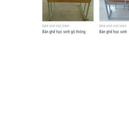
HỌC SINH
BÀN GHẾ HỌC SINH
BÀN GHẾ HỌC SINH
hế học sinh
Bàn ghế học sinh gỗ thông
Bàn ghế học sinh