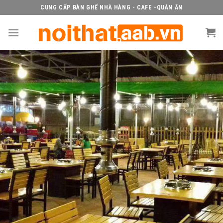
Skip
CUNG CẤP BÀN GHẾ NHÀ HÀNG - CAFE -QUÁN ĂN
to
content