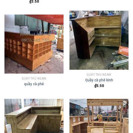
₫
3.50
QUẦY THU NGÂN
QUẦY THU NGÂN
Quầy cà phê kính
quầy cà phê
₫
5.50