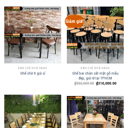
Giảm giá!
BÀN GHẾ NHÀ HÀNG
BÀN GHẾ NHÀ HÀNG
Ghế bar chân sắt mặt gỗ mẫu
Ghế chữ X giá sỉ
đẹp, giá rẻ tại TPHCM
₫
350,000.00
₫
310,000.00