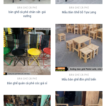
BÀN GHẾ CÀ PHÊ
BÀN GHẾ CÀ PHÊ
bàn ghế cà phê chân sắt- giá
Mẫu Bàn Ghế Gỗ Tựa Lưng
xưởng
BÀN GHẾ CÀ PHÊ
Mẫu bàn ghế đôn phổ biến
BÀN GHẾ CÀ PHÊ
Bàn ghế quán cà phê cóc giá sỉ