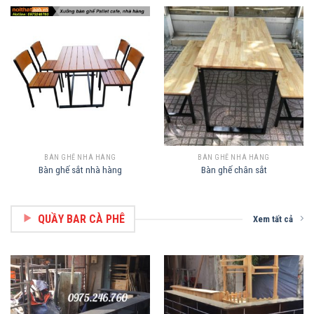
BÀN GHẾ NHÀ HÀNG
BÀN GHẾ NHÀ HÀNG
Bàn ghế sắt nhà hàng
Bàn ghế chân sắt
QUẦY BAR CÀ PHÊ
Xem tất cả