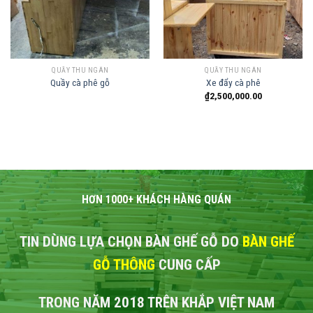
QUẦY THU NGÂN
QUẦY THU NGÂN
Quầy cà phê gỗ
Xe đẩy cà phê
₫
2,500,000.00
HƠN 1000+ KHÁCH HÀNG QUÁN
TIN DÙNG LỰA CHỌN BÀN GHẾ GỖ DO
BÀN GHẾ
GỖ THÔNG
CUNG CẤP
TRONG NĂM 2018 TRÊN KHẮP VIỆT NAM