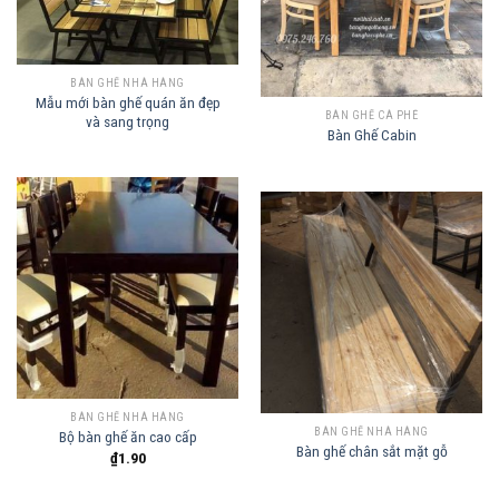
BÀN GHẾ NHÀ HÀNG
Mẫu mới bàn ghế quán ăn đẹp
BÀN GHẾ CÀ PHÊ
và sang trọng
Bàn Ghế Cabin
BÀN GHẾ NHÀ HÀNG
BÀN GHẾ NHÀ HÀNG
Bộ bàn ghế ăn cao cấp
Bàn ghế chân sắt mặt gỗ
₫
1.90