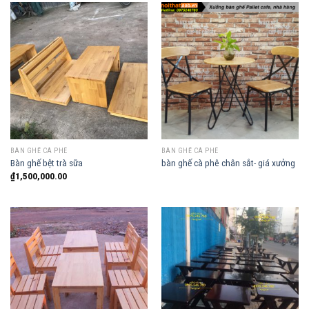
BÀN GHẾ CÀ PHÊ
BÀN GHẾ CÀ PHÊ
Bàn ghế bệt trà sữa
bàn ghế cà phê chân sắt- giá xưởng
₫
1,500,000.00