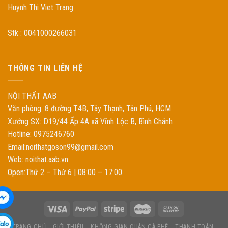
Huynh Thi Viet Trang
Stk : 0041000266031
THÔNG TIN LIÊN HỆ
NỘI THẤT AAB
Văn phòng: 8 đường T4B, Tây Thạnh, Tân Phú, HCM
Xưởng SX: D19/44 Ấp 4A xã Vĩnh Lộc B, Bình Chánh
Hotline: 0975246760
Email:noithatgoson99@gmail.com
Web: noithat.aab.vn
Open:Thứ 2 – Thứ 6 | 08:00 – 17:00
TRANG CHỦ
GIỚI THIỆU
KHÔNG GIAN QUÁN CÀ PHÊ
THANH TOÁN