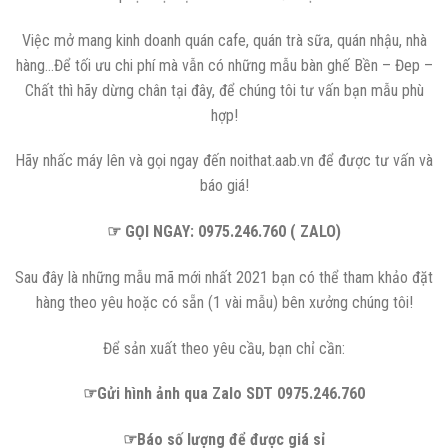
Việc mở mang kinh doanh quán cafe, quán trà sữa, quán nhậu, nhà
hàng…Để tối ưu chi phí mà vẫn có những mẫu bàn ghế Bền – Đep –
Chất thì hãy dừng chân tại đây, để chúng tôi tư vấn bạn mẫu phù
hợp!
Hãy nhấc máy lên và gọi ngay đến noithat.aab.vn để được tư vấn và
báo giá!
☞ GỌI NGAY: 0975.246.760 ( ZALO)
Sau đây là những mẫu mã mới nhất 2021 bạn có thể tham khảo đặt
hàng theo yêu hoặc có sẵn (1 vài mẫu) bên xưởng chúng tôi!
Để sản xuất theo yêu cầu, bạn chỉ cần:
☞Gửi hình ảnh qua Zalo SDT 0975.246.760
☞Báo số lượng để được giá sỉ