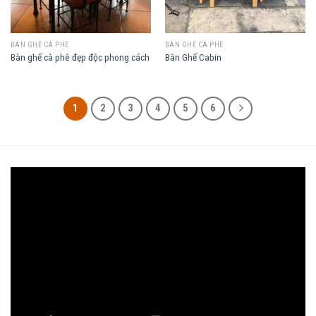
BÀN GHẾ CÀ PHÊ
BÀN GHẾ CÀ PHÊ
Bàn ghế cà phê đẹp độc phong cách
Bàn Ghế Cabin
1
2
3
4
5
6