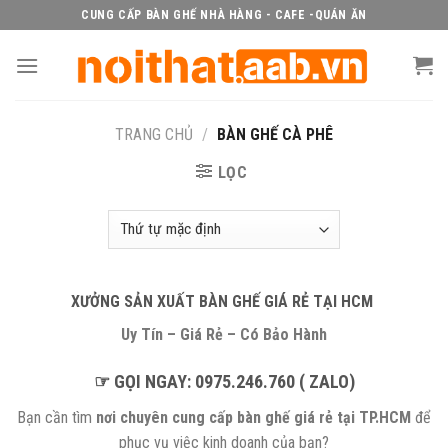
Skip
CUNG CẤP BÀN GHẾ NHÀ HÀNG - CAFE -QUÁN ĂN
to
content
TRANG CHỦ
/
BÀN GHẾ CÀ PHÊ
LỌC
XƯỞNG SẢN XUẤT BÀN GHẾ GIÁ RẺ TẠI HCM
Uy Tín – Giá Rẻ – Có Bảo Hành
☞ GỌI NGAY: 0975.246.760 ( ZALO)
Bạn cần tìm
nơi chuyên cung cấp bàn ghế giá rẻ tại TP.HCM
để
phục vụ việc kinh doanh của bạn?