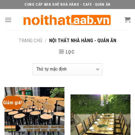
Skip
CUNG CẤP BÀN GHẾ NHÀ HÀNG - CAFE -QUÁN ĂN
to
content
TRANG CHỦ
/
NỘI THẤT NHÀ HÀNG - QUÁN ĂN
LỌC
Giảm giá!