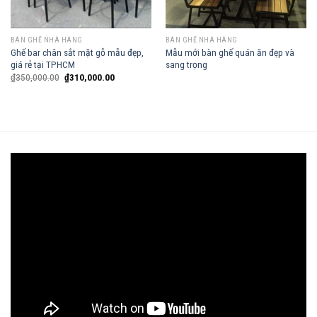
BÀN GHẾ NHÀ HÀNG
BÀN GHẾ NHÀ HÀNG
Ghế bar chân sắt mặt gỗ mẫu đẹp,
Mẫu mới bàn ghế quán ăn đẹp và
giá rẻ tại TPHCM
sang trọng
₫
350,000.00
₫
310,000.00