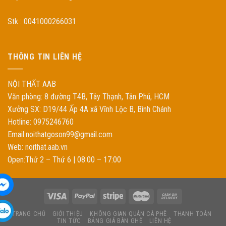
Stk : 0041000266031
THÔNG TIN LIÊN HỆ
NỘI THẤT AAB
Văn phòng: 8 đường T4B, Tây Thạnh, Tân Phú, HCM
Xưởng SX: D19/44 Ấp 4A xã Vĩnh Lộc B, Bình Chánh
Hotline: 0975246760
Email:noithatgoson99@gmail.com
Web: noithat.aab.vn
Open:Thứ 2 – Thứ 6 | 08:00 – 17:00
TRANG CHỦ
GIỚI THIỆU
KHÔNG GIAN QUÁN CÀ PHÊ
THANH TOÁN
TIN TỨC
BẢNG GIÁ BÀN GHẾ
LIÊN HỆ