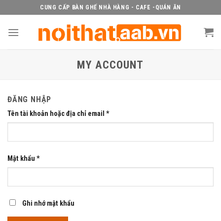
Skip
CUNG CẤP BÀN GHẾ NHÀ HÀNG - CAFE -QUÁN ĂN
to
content
MY ACCOUNT
ĐĂNG NHẬP
Tên tài khoản hoặc địa chỉ email
*
Mật khẩu
*
Ghi nhớ mật khẩu